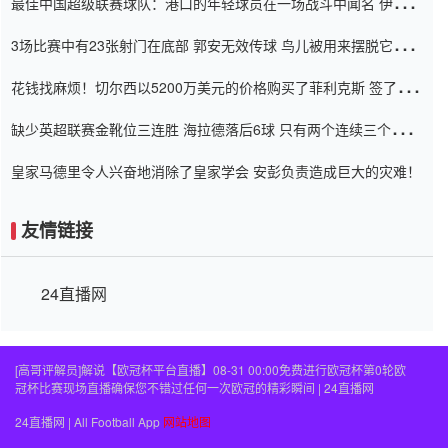
最佳中国超级联赛球队：港口的年轻球员在一场战斗中闻名 伊万放
弃了泰桑（Taishan）
3场比赛中有23张射门在底部 郭安无效传球 鸟儿被用来摆脱它
Setien痴迷于三名后卫
花钱找麻烦！切尔西以5200万美元的价格购买了菲利克斯 签了7年
并在半年内租了夏窗口
缺少英超联赛金靴位三连胜 海拉德落后6球 只有两个连续三个连续
三靴
皇家马德里令人兴奋地消除了皇家学会 安彭负责造成巨大的灾难！
友情链接
24直播网
[高哥评解员]解说【欧冠杯平台直播】08-31 00:00免费进行欧冠杯第0轮欧
冠杯比赛现场直播确保您不错过任何一次欧冠的精彩瞬间 | 24直播网
24直播网 | All Football App
网站地图